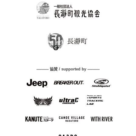
---------- 協賛 / supported by ----------