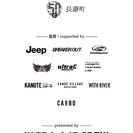
---------- 協賛 / supported by ----------
---------- presented by ----------