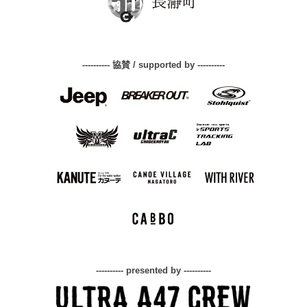
---------- 協賛 / supported by ----------
---------- presented by ----------